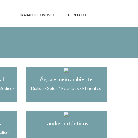
COS
TRABALHE CONOSCO
CONTATO
al
Água e meio ambiente
 Médicos
Diálise / Solos / Resíduos / Efluentes
s
Laudos autênticos
álise