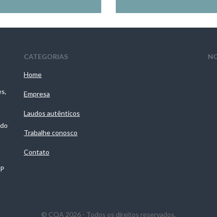
CATEGORIAS
NO
Home
es,
Empresa
Laudos autênticos
 do
Trabalhe conosco
Contato
SP
© CQA 2026 - Todos os direitos reservados.