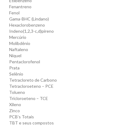
Etilbenzeno
Fenantreno
Fenol
Gama-BHC (Lindano)
Hexaclorobenzeno
Indeno(1,2,3-c,d)pireno
Mercúrio
Molibdênio
Naftaleno
Níquel
Pentaclorofenol
Prata
Selênio
Tetracloreto de Carbono
Tetracloroeteno – PCE
Tolueno
Tricloroeteno – TCE
Xileno
Zinco
PCB’s Totais
TBT e seus compostos