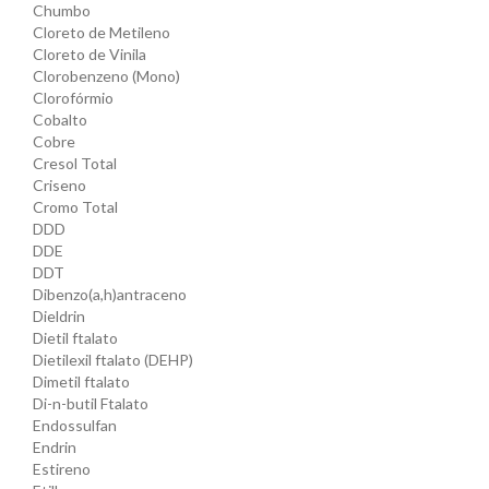
Chumbo
Cloreto de Metileno
Cloreto de Vinila
Clorobenzeno (Mono)
Clorofórmio
Cobalto
Cobre
Cresol Total
Criseno
Cromo Total
DDD
DDE
DDT
Dibenzo(a,h)antraceno
Dieldrin
Dietil ftalato
Dietilexil ftalato (DEHP)
Dimetil ftalato
Di-n-butil Ftalato
Endossulfan
Endrin
Estireno