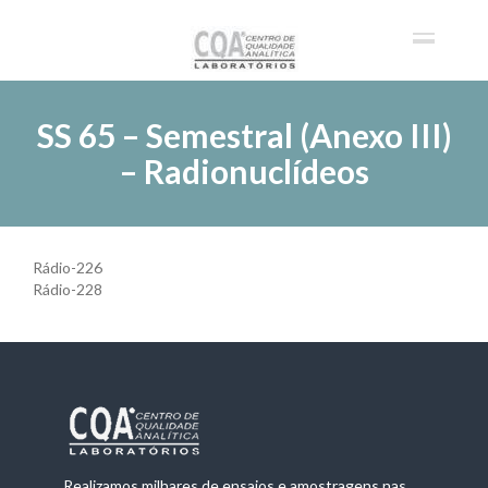
SS 65 – Semestral (Anexo III)
– Radionuclídeos
Rádio-226
Rádio-228
Realizamos milhares de ensaios e amostragens nas