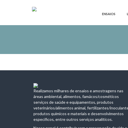
ENSAIOS
Realizamos milhares de ensaios e amostragens nas
áreas ambiental, alimentos, famácos/cosméticos
serviços de saúde e equipamentos, produtos
veterinários/alimentos animal, fertilizantes/inoculant
produtos químicos e materiais e desenvolvimentos
específicos, entre outros serviços analíticos.
Nosso papel é contribuir com a preservação da vida e