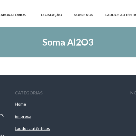
LABORATÓRIOS
LEGISLAÇÃO
SOBRE NÓS
LAUDOS AUTÊNTI
Soma Al2O3
CATEGORIAS
NO
Home
es,
Empresa
Laudos autênticos
 do