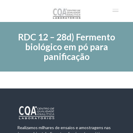
RDC 12 – 28d) Fermento
biológico em pó para
panificação
Realizamos milhares de ensaios e amostragens nas