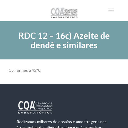
RDC 12 – 16c) Azeite de
dendê e similares
Coliformes a 45°C
Realizamos milhares de ensaios e amostragens nas
áreas ambiental, alimentos, famácos/cosméticos