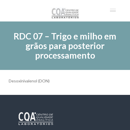
RDC 07 – Trigo e milho em
grãos para posterior
processamento
Desoxinivalenol (DON)