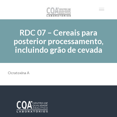
RDC 07 – Cereais para
posterior processamento,
incluindo grão de cevada
Ocratoxina A