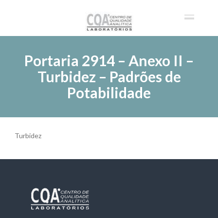
Portaria 2914 – Anexo II –
Turbidez – Padrões de
Potabilidade
Turbidez