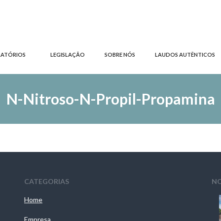
RATÓRIOS
LEGISLAÇÃO
SOBRE NÓS
LAUDOS AUTÊNTICOS
N-Nitroso-N-Propil-Propamina
CATEGORIAS
NO
Home
Empresa