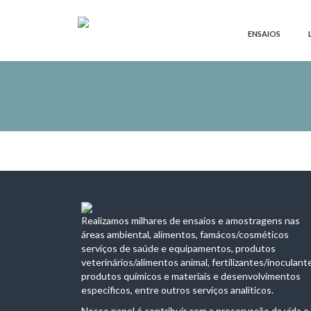
ENSAIOS
Realizamos milhares de ensaios e amostragens nas
áreas ambiental, alimentos, famácos/cosméticos
serviços de saúde e equipamentos, produtos
veterinários/alimentos animal, fertilizantes/inoculant
produtos químicos e materiais e desenvolvimentos
específicos, entre outros serviços analíticos.
Nosso papel é contribuir com a preservação da vida e