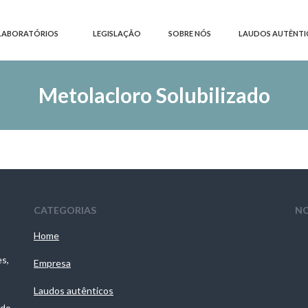
LABORATÓRIOS
LEGISLAÇÃO
SOBRE NÓS
LAUDOS AUTÊNTI
Metolacloro Solubilizado
CATEGORIAS
NO
Home
es,
Empresa
Laudos autênticos
 do