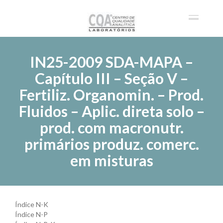
IN25-2009 SDA-MAPA –
Capítulo III – Seção V –
Fertiliz. Organomin. – Prod.
Fluidos – Aplic. direta solo –
prod. com macronutr.
primários produz. comerc.
em misturas
Índice N-K
Índice N-P