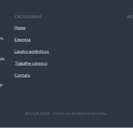
CATEGORIAS
NO
Home
es,
Empresa
Laudos autênticos
 do
Trabalhe conosco
Contato
SP
© CQA 2026 - Todos os direitos reservados.