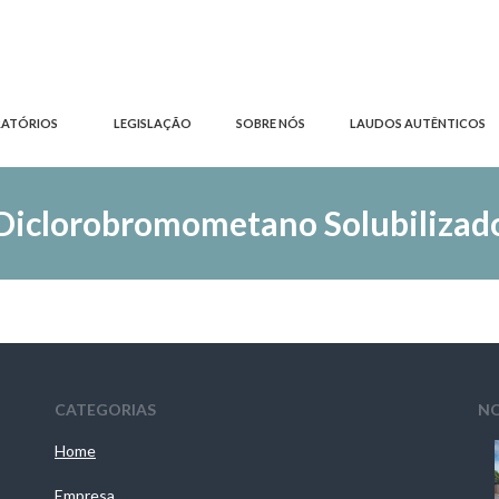
RATÓRIOS
LEGISLAÇÃO
SOBRE NÓS
LAUDOS AUTÊNTICOS
Diclorobromometano Solubilizad
CATEGORIAS
NO
Home
Empresa