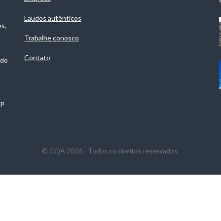
Laudos autênticos
es,
Trabalhe conosco
Contato
 do
SP
© CQA 2026 - Todos os direitos reservados.