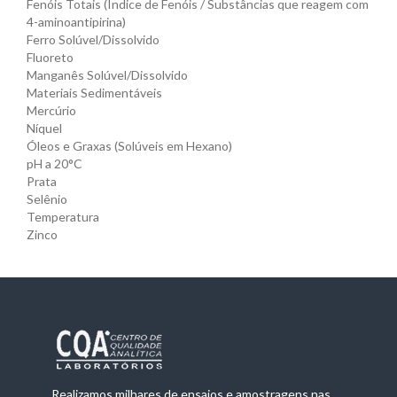
Fenóis Totais (Índice de Fenóis / Substâncias que reagem com
4-aminoantipirina)
Ferro Solúvel/Dissolvido
Fluoreto
Manganês Solúvel/Dissolvido
Materiais Sedimentáveis
Mercúrio
Níquel
Óleos e Graxas (Solúveis em Hexano)
pH a 20°C
Prata
Selênio
Temperatura
Zinco
Realizamos milhares de ensaios e amostragens nas