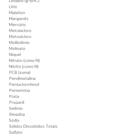
Lindano (g-BHC)
Lítio
Malation
Manganês
Mercúrio
Metolacloro
Metoxicloro
Molibdênio
Molinato
Níquel
Nitrato (como N)
Nitrito (como N)
PCB (soma)
Pendimetalina
Pentaclorofenol
Permetrina
Prata
Propanil
Selênio
Simazina
Sódio
Sólidos Dissolvidos Totais
Sulfato