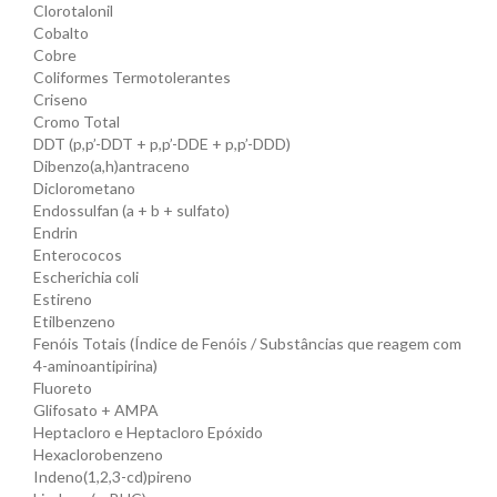
Clorotalonil
Cobalto
Cobre
Coliformes Termotolerantes
Criseno
Cromo Total
DDT (p,p’-DDT + p,p’-DDE + p,p’-DDD)
Dibenzo(a,h)antraceno
Diclorometano
Endossulfan (a + b + sulfato)
Endrin
Enterococos
Escherichia coli
Estireno
Etilbenzeno
Fenóis Totais (Índice de Fenóis / Substâncias que reagem com
4-aminoantipirina)
Fluoreto
Glifosato + AMPA
Heptacloro e Heptacloro Epóxido
Hexaclorobenzeno
Indeno(1,2,3-cd)pireno