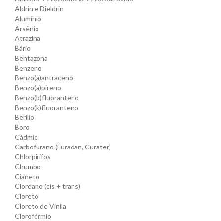
Aldrin e Dieldrin
Alumínio
Arsênio
Atrazina
Bário
Bentazona
Benzeno
Benzo(a)antraceno
Benzo(a)pireno
Benzo(b)fluoranteno
Benzo(k)fluoranteno
Berílio
Boro
Cádmio
Carbofurano (Furadan, Curater)
Chlorpirifos
Chumbo
Cianeto
Clordano (cis + trans)
Cloreto
Cloreto de Vinila
Clorofórmio