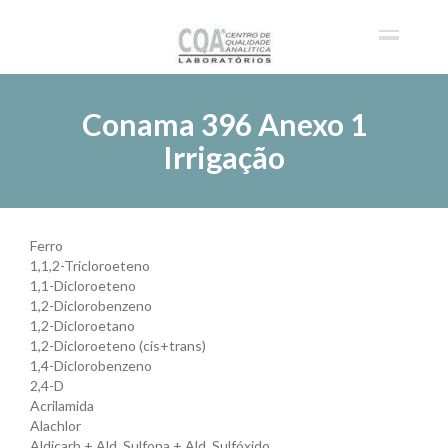
Conama 396 Anexo 1
Irrigação
Ferro
1,1,2-Tricloroeteno
1,1-Dicloroeteno
1,2-Diclorobenzeno
1,2-Dicloroetano
1,2-Dicloroeteno (cis+trans)
1,4-Diclorobenzeno
2,4-D
Acrilamida
Alachlor
Aldicarb + Ald. Sulfona + Ald. Sulfóxido