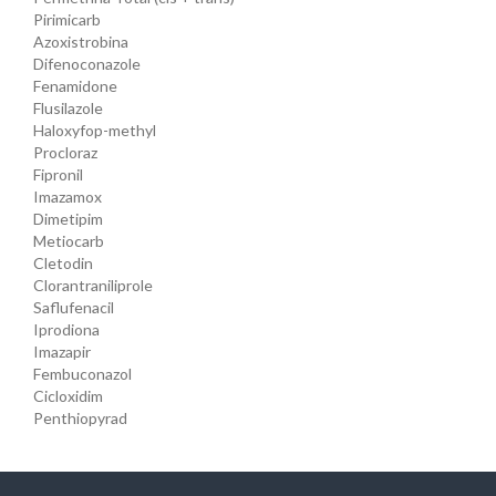
Pirimicarb
Azoxistrobina
Difenoconazole
Fenamidone
Flusilazole
Haloxyfop-methyl
Procloraz
Fipronil
Imazamox
Dimetipim
Metiocarb
Cletodin
Clorantraniliprole
Saflufenacil
Iprodiona
Imazapir
Fembuconazol
Cicloxidim
Penthiopyrad