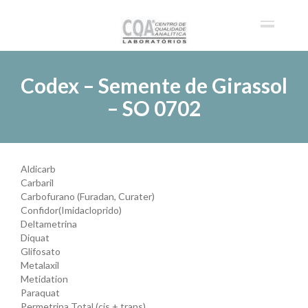
Codex – Semente de Girassol
– SO 0702
Aldicarb
Carbaril
Carbofurano (Furadan, Curater)
Confidor(Imidacloprido)
Deltametrina
Diquat
Glifosato
Metalaxil
Metidation
Paraquat
Permetrina Total (cis + trans)