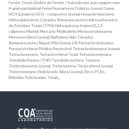
Fenóis Totais (Índice de Fenóis / Substâncias que reagem com
4-aminoantipirina) Fenol Fluoranteno Ftalatos (soma) Gama-
HCH (Lindano) HCH - compostos (soma) Hexaclorobenzeno
Hidrocarbonetos Clorados Remanescentes Hidrocarbonetos
de Petróleo Totais (TPH) Hidroquinona Indeno(1,2,3-
cd)pireno Maneb Mercúrio Molibdênio Monoclorobenzeno
Monoclorofenol (soma) Naftaleno Não Clorados
Remanescentes Níquel PAH (soma 10) Pentaclorobenzeno
Pentaclorofenol Piridina Resorcinol Tetraclorobenzeno (soma)
Tetracloroeteno Tetraclorofenol Total Tetraclorometano
Tetrahidrofurano (THF) Tetrahidrotiofeno Tolueno
Triclorobenzeno (soma) Tricloroeteno Triclorofenol (soma)
Triclorometano Vinilclorado Xileno (soma) Zinco PCBs -
Bifenilas Policloradas Totais_