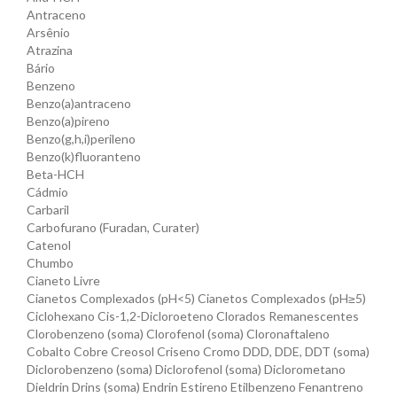
Antraceno
Arsênio
Atrazina
Bário
Benzeno
Benzo(a)antraceno
Benzo(a)pireno
Benzo(g,h,i)perileno
Benzo(k)fluoranteno
Beta-HCH
Cádmio
Carbaril
Carbofurano (Furadan, Curater)
Catenol
Chumbo
Cianeto Livre
Cianetos Complexados (pH<5) Cianetos Complexados (pH≥5)
Ciclohexano Cis-1,2-Dicloroeteno Clorados Remanescentes
Clorobenzeno (soma) Clorofenol (soma) Cloronaftaleno
Cobalto Cobre Creosol Criseno Cromo DDD, DDE, DDT (soma)
Diclorobenzeno (soma) Diclorofenol (soma) Diclorometano
Dieldrin Drins (soma) Endrin Estireno Etilbenzeno Fenantreno