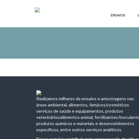
ENSAIOS
Realizamos milhares de ensaios e amostragens nas
áreas ambiental, alimentos, famácos/cosméticos
serviços de saúde e equipamentos, produtos
veterinários/alimentos animal, fertilizantes/inoculant
produtos químicos e materiais e desenvolvimentos
específicos, entre outros serviços analíticos.
Nosso papel é contribuir com a preservação da vida e