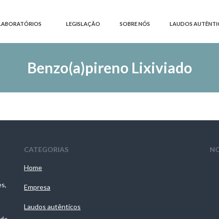
LABORATÓRIOS
LEGISLAÇÃO
SOBRE NÓS
LAUDOS AUTÊNTI
Benzo(a)pireno Lixiviado
CATEGORIAS
NO
Home
es,
Empresa
Laudos autênticos
 do